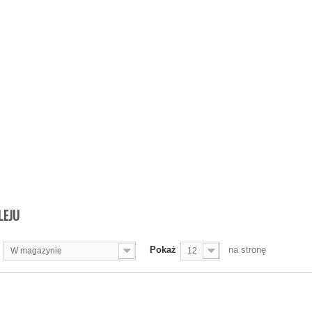
OLEJU
Pokaż
na stronę
W magazynie
12