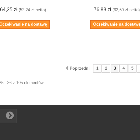
64,25 zł
76,88 zł
(52,24 zł netto)
(62,50 zł netto)
Oczekiwanie na dostawę
Oczekiwanie na dostaw
Poprzedni
1
2
3
4
5
25 - 36 z 105 elementów