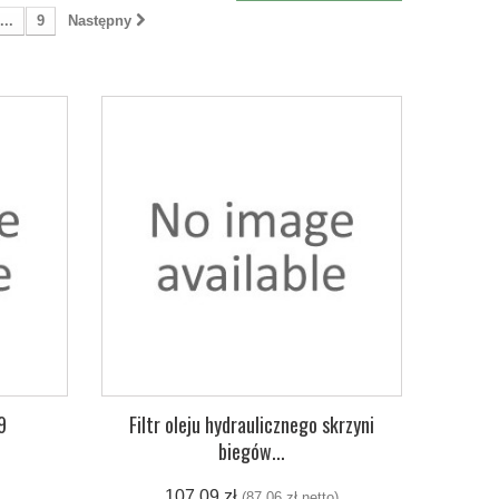
...
9
Następny
9
Filtr oleju hydraulicznego skrzyni
biegów...
107,09 zł
(87,06 zł netto)