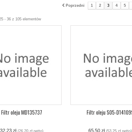
Poprzedni
1
2
3
4
5
25 - 36 z 105 elementów
Filtr oleju MD135737
Filtr oleju S05-D14109
32,23 zł
65,50 zł
(26,20 zł netto)
(53,25 zł netto)