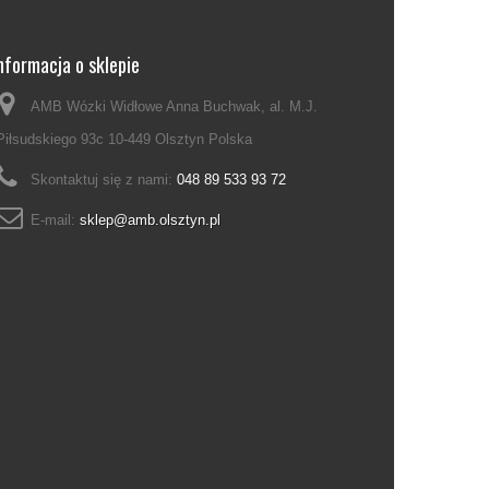
nformacja o sklepie
AMB Wózki Widłowe Anna Buchwak, al. M.J.
Piłsudskiego 93c 10-449 Olsztyn Polska
Skontaktuj się z nami:
048 89 533 93 72
E-mail:
sklep@amb.olsztyn.pl