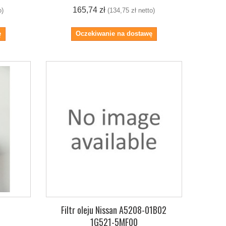
165,74 zł
o)
(134,75 zł netto)
ę
Oczekiwanie na dostawę
Filtr oleju Nissan A5208-01B02
1G521-5MF00