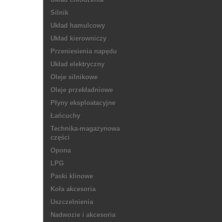
Silnik
Układ hamulcowy
Układ kierowniczy
Przeniesienia napędu
Układ elektryczny
Oleje silnikowe
Oleje przekładniowe
Płyny eksploatacyjne
Łańcuchy
Technika-magazynowa
części
Opona
LPG
Paski klinowe
Koła akcesoria
Uszczelnienia
Nadwozie i akcesoria