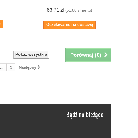
63,71 zł
(51,80 zł netto)
ę
Oczekiwanie na dostawę
Pokaż wszystkie
Porównaj (
0
)
...
9
Następny
Bądź na bieżąco