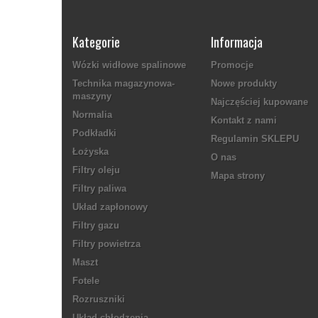
Kategorie
Informacja
Wózki widłowe spalinowe
Promocje
Technika magazynowa-
Nowe produkty
maszyny
Najczęściej kupowane
Normalia
Kontakt z nami
Podkładki
Regulamin SKLEPU
Łożyska
O nas
Filtry oleju
Mapa strony
Filtry paliwa
Układ zapłonowy
Filtry gazu
Filtry powietrza
Maszt
Fotele
Rozruszniki
Układ chłodzenia