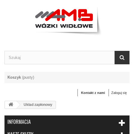
Koszyk
(pusty)
Kontakt z nami
Zaloguj się
Układ zapłonowy
INFORMACJA