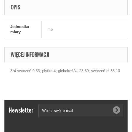
OPIS
Jednostka
mb
miary
WIĘCEJ INFORMACJI
3*4 sworzeń 9,53; płytka 4; głębokośÄ‡ 23,60; sworzeń dł 33,10
Newsletter