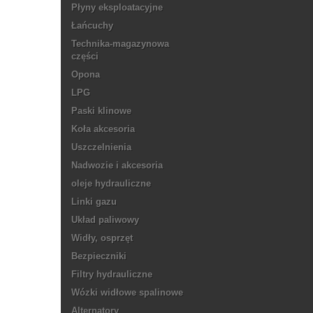
Płyny eksploatacyjne
Łańcuchy
Technika-magazynowa
części
Opona
LPG
Paski klinowe
Koła akcesoria
Uszczelnienia
Nadwozie i akcesoria
oleje hydrauliczne
Linki gazu
Układ paliwowy
Widły, osprzęt
Bezpieczniki
Filtry hydrauliczne
Wózki widłowe spalinowe
Alternatory