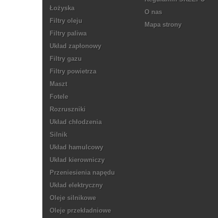
Łożyska
O nas
Filtry oleju
Mapa strony
Filtry paliwa
Układ zapłonowy
Filtry gazu
Filtry powietrza
Maszt
Fotele
Rozruszniki
Układ chłodzenia
Silnik
Układ hamulcowy
Układ kierowniczy
Przeniesienia napędu
Układ elektryczny
Oleje silnikowe
Oleje przekładniowe