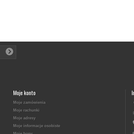
Moje konto
I
Moje zamówienia
Moje rachunki
Moje adresy
Moje informacje osobiste
Moje bony