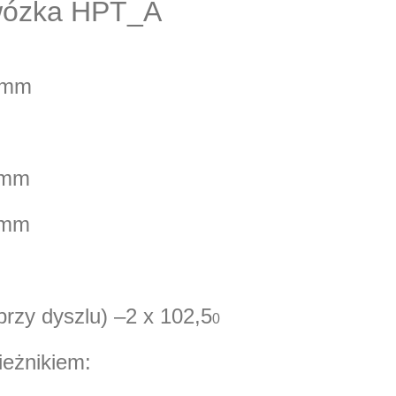
ózka HPT_A
 mm
 mm
 mm
(przy dyszlu)
–
2 x 102,5
0
ieżnikiem: