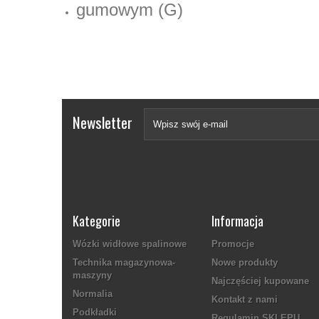
g
umowym (G)
Newsletter
Kategorie
Informacja
Wózki widłowe spalinowe
Promocje
Technika magazynowa-
Nowe produkty
maszyny
Najczęściej kupowane
Normalia
Kontakt z nami
Podkładki
Regulamin SKLEPU