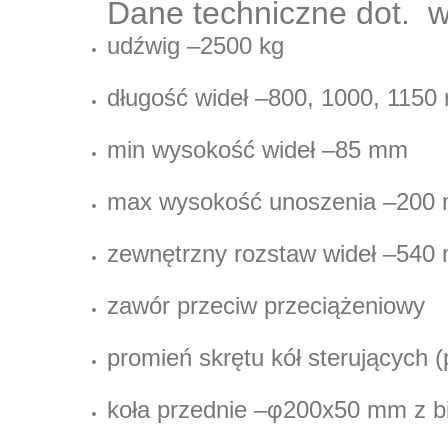
Dane techniczne dot.
w
udźwig
–
2500 kg
długość wideł
–
800, 1000, 1150
min wysokość wideł
–
85 mm
max wysokość unoszenia
–
200
zewnętrzny rozstaw wideł
–
540
zawór przeciw przeciążeniowy
promień skrętu
kół sterujących 
koła przednie
–
φ200x50 mm z
b