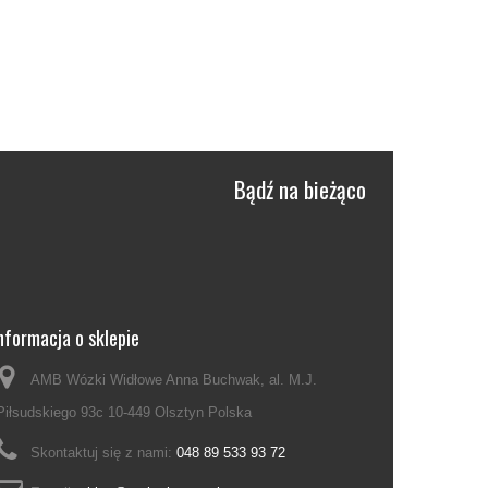
Bądź na bieżąco
nformacja o sklepie
AMB Wózki Widłowe Anna Buchwak, al. M.J.
Piłsudskiego 93c 10-449 Olsztyn Polska
Skontaktuj się z nami:
048 89 533 93 72