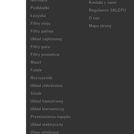
Normalia
Kontakt z nami
Podkładki
Regulamin SKLEPU
Łożyska
O nas
Filtry oleju
Mapa strony
Filtry paliwa
Układ zapłonowy
Filtry gazu
Filtry powietrza
Maszt
Fotele
Rozruszniki
Układ chłodzenia
Silnik
Układ hamulcowy
Układ kierowniczy
Przeniesienia napędu
Układ elektryczny
Oleje silnikowe