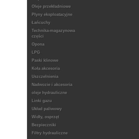
Oleje przekładniowe
Płyny eksploatacyjne
Łańcuchy
Technika-magazynowa
części
Opona
LPG
Paski klinowe
Koła akcesoria
Uszczelnienia
Nadwozie i akcesoria
oleje hydrauliczne
Linki gazu
Układ paliwowy
Widły, osprzęt
Bezpieczniki
Filtry hydrauliczne