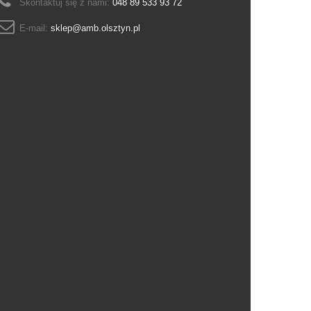
Skontaktuj się z nami:
048 89 533 93 72
E-mail:
sklep@amb.olsztyn.pl