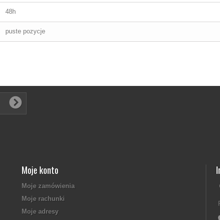
48h
puste pozycje
Moje konto
I
Moje zamówienia
Moje rachunki
Moje adresy