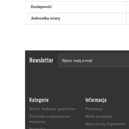
Dostępność
Jednostka miary
Newsletter
Kategorie
Informacja
Wózki widłowe spalinowe
Promocje
Technika magazynowa-
Nowe produkty
maszyny
Najczęściej kupowane