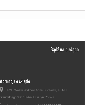
Bądź na bieżąco
nformacja o sklepie
AMB Wózki Widłowe Anna Buchwak, al. M.J.
Piłsudskiego 93c 10-449 Olsztyn Polska